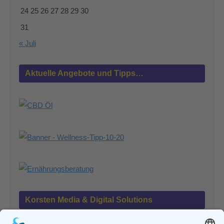
24
25
26
27
28
29
30
31
« Juli
Aktuelle Angebote und Tipps…
Korsten Media & Digital Solutions