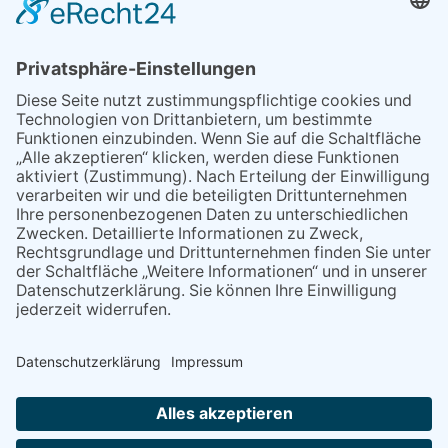
Wir machen die Online-News!
365 Tage im Jahr
Mittelrhein Tageblatt – Deutsches-Tageblatt – Das
News- und Ratgeberportal