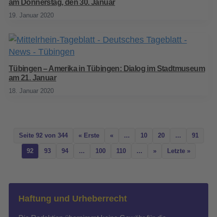
am Donnerstag, den 30. Januar
19. Januar 2020
Tübingen – Amerika in Tübingen: Dialog im Stadtmuseum
am 21. Januar
18. Januar 2020
Seite 92 von 344
« Erste
«
...
10
20
...
91
92
93
94
...
100
110
...
»
Letzte »
Haftung und Urheberrecht