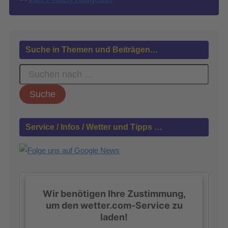
Suche in Themen und Beiträgen…
S
u
c
h
e
n
Service / Infos / Wetter und Tipps …
n
a
c
h
:
Wir benötigen Ihre Zustimmung,
um den wetter.com-Service zu
laden!