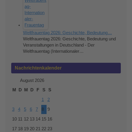
Weltfrauentag 2026: Geschichte, Bedeutung…
Weltfrauentag 2026: Geschichte, Bedeutung und
Veranstaltungen in Deutschland - Der
Weltfrauentag (Internationaler…
Nachrichtenkalender
August 2026
M
D
M
D
F
S
S
1
2
3
4
5
6
7
8
9
10
11
12
13
14
15
16
17
18
19
20
21
22
23