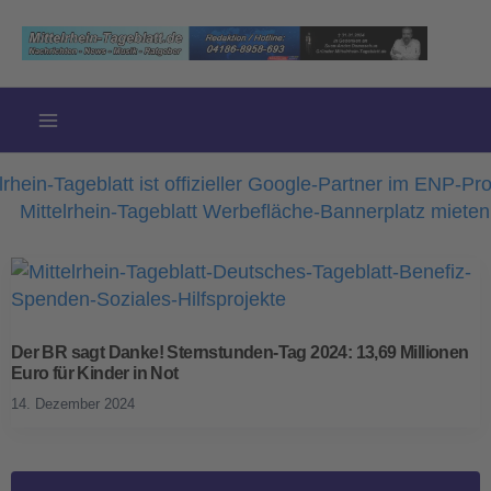
Zum
Inhalt
springen
Der BR sagt Danke! Sternstunden-Tag 2024: 13,69 Millionen
Euro für Kinder in Not
14. Dezember 2024