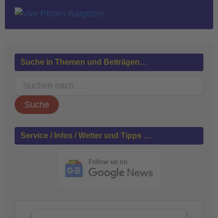
Suche in Themen und Beiträgen…
S
u
c
h
e
n
Service / Infos / Wetter und Tipps …
n
a
c
h
: