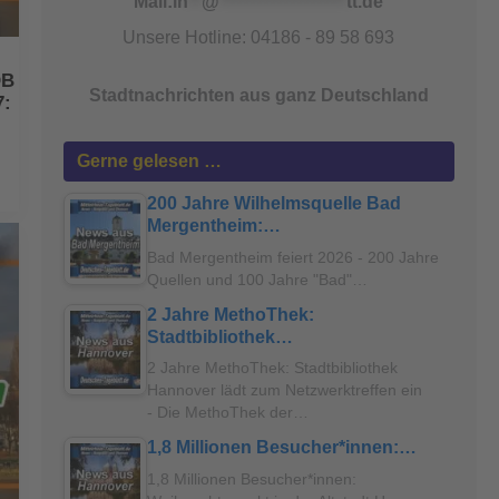
Mail:
in
**
@
*******************
tt.de
Unsere Hotline: 04186 - 89 58 693
OB
Stadtnachrichten aus ganz Deutschland
7:
Gerne gelesen …
200 Jahre Wilhelmsquelle Bad
Mergentheim:…
Bad Mergentheim feiert 2026 - 200 Jahre
Quellen und 100 Jahre "Bad"…
2 Jahre MethoThek:
Stadtbibliothek…
2 Jahre MethoThek: Stadtbibliothek
Hannover lädt zum Netzwerktreffen ein
- Die MethoThek der…
1,8 Millionen Besucher*innen:…
1,8 Millionen Besucher*innen: