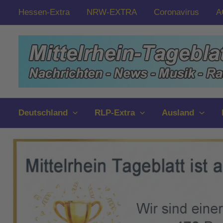
Zum
Hessen-Extra
NRW-EXTRA
Coronavirus
A
Inhalt
springen
Deutschland
RLP-Extra
Ausland