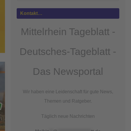
Mehr
Informationen
Kontakt…
Akzeptieren
Mittelrhein Tageblatt -
powered by
Usercentrics Consent
Management Platform
&
eRecht24
Deutsches-Tageblatt -
Das Newsportal
Wir haben eine Leidenschaft für gute News,
Themen und Ratgeber.
Täglich neue Nachrichten