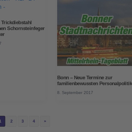
Trickdiebstahl
hen Schornsteinfeger
ter
7
Bonn – Neue Termine zur
familienbewussten Personalpoliti
8. September 2017
1
2
3
4
»