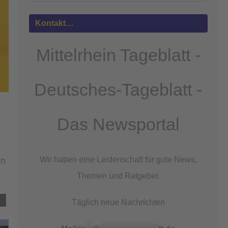
Mehr
Informationen
Kontakt…
Akzeptieren
Mittelrhein Tageblatt -
powered by
Usercentrics Consent
Management Platform
&
eRecht24
Deutsches-Tageblatt -
r
Das Newsportal
Wir haben eine Leidenschaft für gute News,
en
Themen und Ratgeber.
Täglich neue Nachrichten