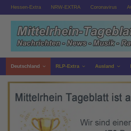
Zum
Hessen-Extra
NRW-EXTRA
Coronavirus
A
Inhalt
springen
Deutschland
RLP-Extra
Ausland