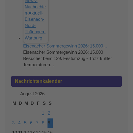
Eisenacher Sommergewinn 2026: 15.000…
Eisenacher Sommergewinn 2026: 15.000
Besucher beim 129. Festumzug - Trotz kühler
Temperaturen…
Nachrichtenkalender
August 2026
M
D
M
D
F
S
S
1
2
3
4
5
6
7
8
9
10
11
12
13
14
15
16