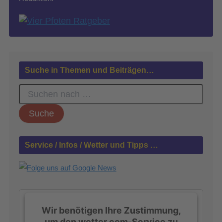
Suche in Themen und Beiträgen…
S
u
c
h
e
n
Service / Infos / Wetter und Tipps …
n
a
c
h
:
Wir benötigen Ihre Zustimmung,
um den wetter.com-Service zu