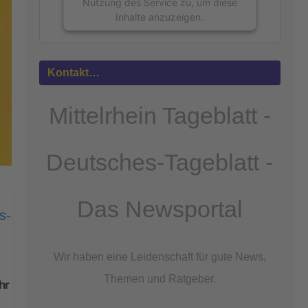
Nutzung des Service zu, um diese
Inhalte anzuzeigen.
Mehr
Informationen
Kontakt…
Akzeptieren
Mittelrhein Tageblatt -
powered by
Usercentrics Consent
Management Platform
&
eRecht24
Deutsches-Tageblatt -
Das Newsportal
Wir haben eine Leidenschaft für gute News,
Themen und Ratgeber.
hr