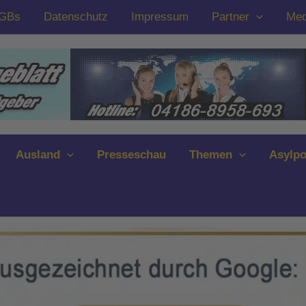
GBs
Datenschutz
Impressum
Partner
Med
Ausland
Presseschau
Themen
Asylpo