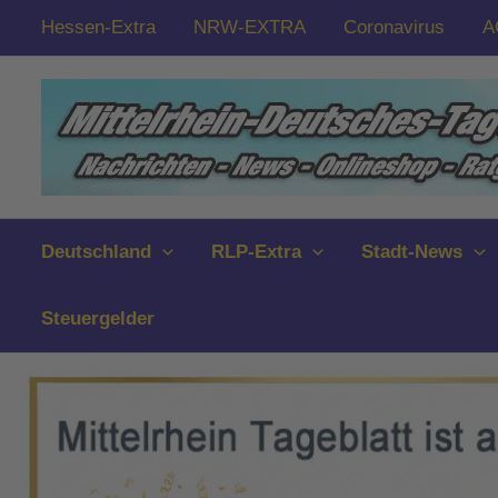
Zum
Hessen-Extra
NRW-EXTRA
Coronavirus
A
Inhalt
springen
Deutschland
RLP-Extra
Stadt-News
Steuergelder