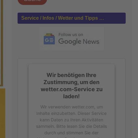
h
e
n
Service / Infos / Wetter und Tipps …
n
a
c
h
:
Wir benötigen Ihre
Zustimmung, um den
wetter.com-Service zu
laden!
Wir verwenden wetter.com, um
Inhalte einzubetten. Dieser Service
kann Daten zu Ihren Aktivitäten
sammeln. Bitte lesen Sie die Details
durch und stimmen Sie der