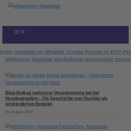
Zum
Inhalt
springen
Blog-Beitrag mahnt zur Verantwortung bei der
Hundeadoption – Die Geschichte von Hachiko als
eindringliches Beispiel
30. August 2024