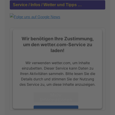
n
Service / Infos / Wetter und Tipps …
n
a
c
h
:
Wir benötigen Ihre Zustimmung,
um den wetter.com-Service zu
laden!
Wir verwenden wetter.com, um Inhalte
einzubetten. Dieser Service kann Daten zu
Ihren Aktivitäten sammeln. Bitte lesen Sie die
Details durch und stimmen Sie der Nutzung
des Service zu, um diese Inhalte anzuzeigen.
Mehr
Informationen
Akzeptieren