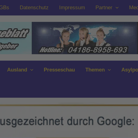
GBs
Datenschutz
Impressum
Partner
Med
Ausland
Presseschau
Themen
Asylpo