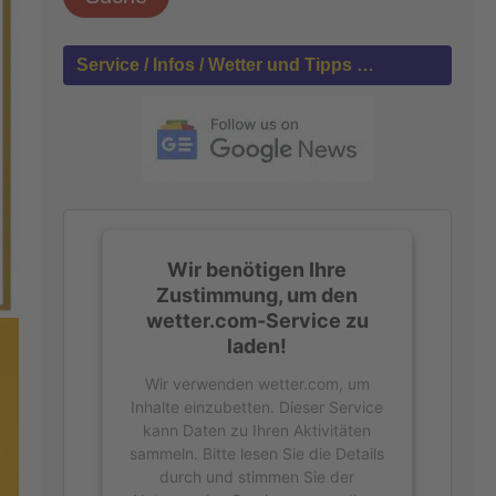
h
e
n
Service / Infos / Wetter und Tipps …
n
a
c
h
:
Wir benötigen Ihre
Zustimmung, um den
wetter.com-Service zu
laden!
Wir verwenden wetter.com, um
Inhalte einzubetten. Dieser Service
kann Daten zu Ihren Aktivitäten
sammeln. Bitte lesen Sie die Details
durch und stimmen Sie der