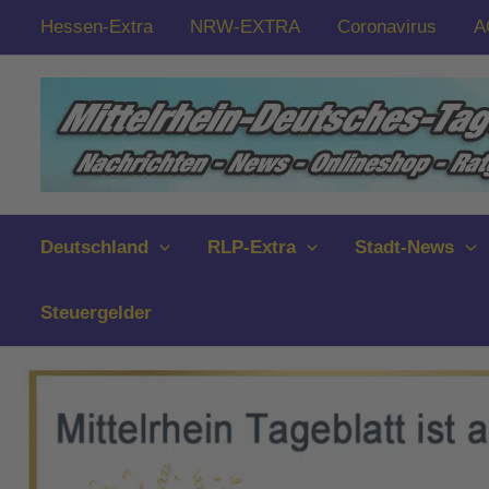
Zum
Hessen-Extra
NRW-EXTRA
Coronavirus
A
Inhalt
springen
Deutschland
RLP-Extra
Stadt-News
Steuergelder