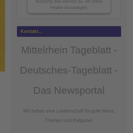
Nutzung des Service zu, um diese
Inhalte anzuzeigen.
Mehr
Informationen
Kontakt…
Akzeptieren
Mittelrhein Tageblatt -
powered by
Usercentrics Consent
Management Platform
&
eRecht24
Deutsches-Tageblatt -
Das Newsportal
Wir haben eine Leidenschaft für gute News,
Themen und Ratgeber.