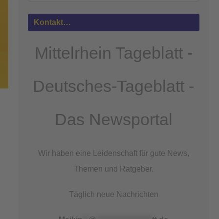
Mehr
Informationen
Kontakt…
Akzeptieren
Mittelrhein Tageblatt -
powered by
Usercentrics Consent
Management Platform
&
eRecht24
Deutsches-Tageblatt -
Das Newsportal
Wir haben eine Leidenschaft für gute News,
Themen und Ratgeber.
Täglich neue Nachrichten