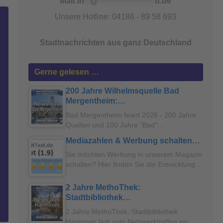
Mail:
in
**
@
*******************
tt.de
Unsere Hotline: 04186 - 89 58 693
Stadtnachrichten aus ganz Deutschland
Gerne gelesen …
200 Jahre Wilhelmsquelle Bad
Mergentheim:…
Bad Mergentheim feiert 2026 - 200 Jahre
Quellen und 100 Jahre "Bad"…
Mediazahlen & Werbung schalten…
Sie möchten Werbung in unserem Magazin
schalten? Hier finden Sie die Entwicklung…
2 Jahre MethoThek:
Stadtbibliothek…
2 Jahre MethoThek: Stadtbibliothek
Hannover lädt zum Netzwerktreffen ein