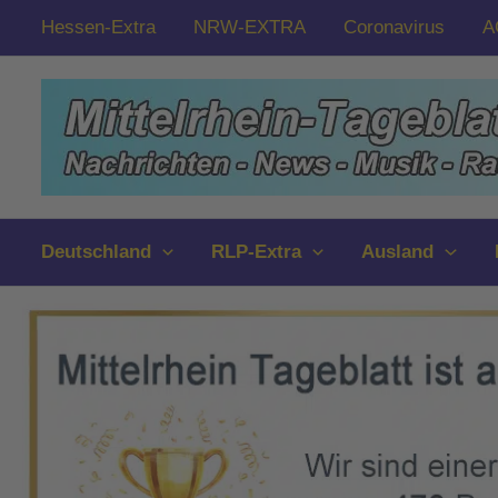
Zum
Hessen-Extra
NRW-EXTRA
Coronavirus
A
Inhalt
springen
Deutschland
RLP-Extra
Ausland