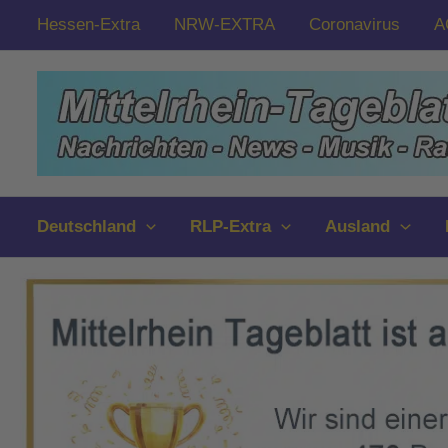
Zum
Hessen-Extra
NRW-EXTRA
Coronavirus
A
Inhalt
springen
Deutschland
RLP-Extra
Ausland