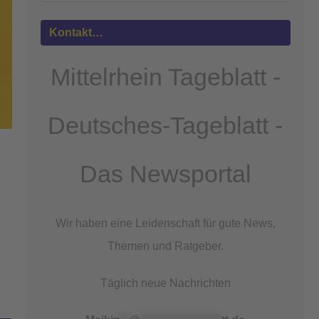
Mehr
Informationen
Kontakt…
Akzeptieren
Mittelrhein Tageblatt -
powered by
Usercentrics Consent
Management Platform
&
eRecht24
Deutsches-Tageblatt -
Das Newsportal
Wir haben eine Leidenschaft für gute News,
Themen und Ratgeber.
Täglich neue Nachrichten