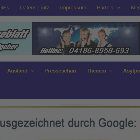
GBs
Datenschutz
Impressum
Partner
Med
Ausland
Presseschau
Themen
Asylpo