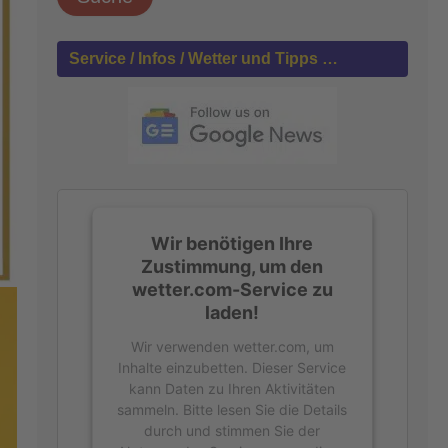
h
e
n
Service / Infos / Wetter und Tipps …
n
a
c
h
:
Wir benötigen Ihre
Zustimmung, um den
wetter.com-Service zu
laden!
Wir verwenden wetter.com, um
Inhalte einzubetten. Dieser Service
kann Daten zu Ihren Aktivitäten
sammeln. Bitte lesen Sie die Details
durch und stimmen Sie der