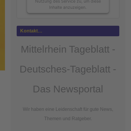
Nutzung des Service zu, um diese
Inhalte anzuzeigen.
Mehr
Informationen
Kontakt…
Akzeptieren
Mittelrhein Tageblatt -
powered by
Usercentrics Consent
Management Platform
&
eRecht24
Deutsches-Tageblatt -
Das Newsportal
Wir haben eine Leidenschaft für gute News,
Themen und Ratgeber.