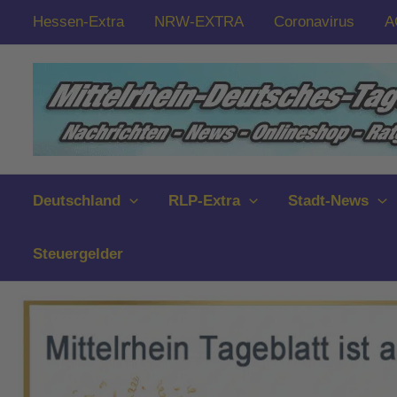
Zum
Hessen-Extra
NRW-EXTRA
Coronavirus
A
Inhalt
springen
Deutschland
RLP-Extra
Stadt-News
Steuergelder