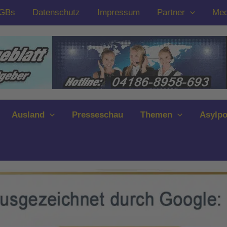
GBs
Datenschutz
Impressum
Partner
Med
Ausland
Presseschau
Themen
Asylpo