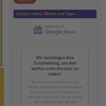
h
e
n
Service / Infos / Wetter und Tipps …
n
a
c
h
:
Wir benötigen Ihre
Zustimmung, um den
wetter.com-Service zu
laden!
Wir verwenden wetter.com, um
Inhalte einzubetten. Dieser Service
kann Daten zu Ihren Aktivitäten
sammeln. Bitte lesen Sie die Details
durch und stimmen Sie der