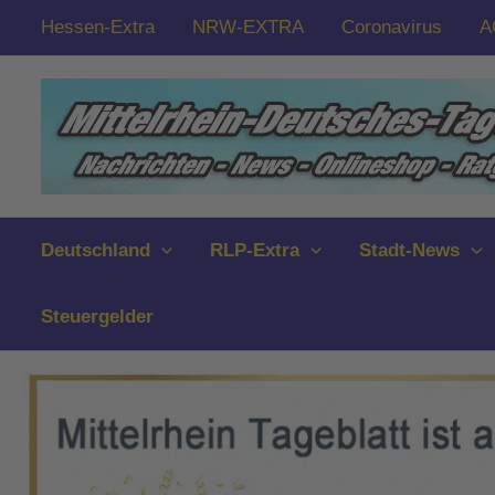
Zum
Hessen-Extra
NRW-EXTRA
Coronavirus
A
Inhalt
springen
Deutschland
RLP-Extra
Stadt-News
Steuergelder