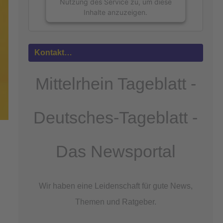
Nutzung des Service zu, um diese
Inhalte anzuzeigen.
Mehr
Informationen
Kontakt…
Akzeptieren
Mittelrhein Tageblatt -
powered by
Usercentrics Consent
Management Platform
&
eRecht24
Deutsches-Tageblatt -
Das Newsportal
Wir haben eine Leidenschaft für gute News,
Themen und Ratgeber.