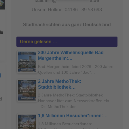
Mail:
in
**
@
*******************
tt.de
Unsere Hotline: 04186 - 89 58 693
Stadtnachrichten aus ganz Deutschland
de
Gerne gelesen …
200 Jahre Wilhelmsquelle Bad
Mergentheim:…
Bad Mergentheim feiert 2026 - 200 Jahre
Quellen und 100 Jahre "Bad"…
2 Jahre MethoThek:
Stadtbibliothek…
2 Jahre MethoThek: Stadtbibliothek
d
Hannover lädt zum Netzwerktreffen ein
- Die MethoThek der…
1,8 Millionen Besucher*innen:…
1,8 Millionen Besucher*innen: