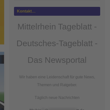
Mehr
Informationen
Kontakt…
Akzeptieren
Mittelrhein Tageblatt -
powered by
Usercentrics Consent
Management Platform
&
eRecht24
Deutsches-Tageblatt -
Das Newsportal
Wir haben eine Leidenschaft für gute News,
Themen und Ratgeber.
Täglich neue Nachrichten