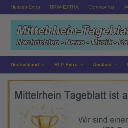
Zum
Hessen-Extra
NRW-EXTRA
Coronavirus
A
Inhalt
springen
Deutschland
RLP-Extra
Ausland