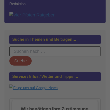
Redaktion.
Suche in Themen und Beiträgen…
S
u
c
h
e
n
Service / Infos / Wetter und Tipps …
n
a
c
h
:
Wir benötigen Ihre Zustimmung,