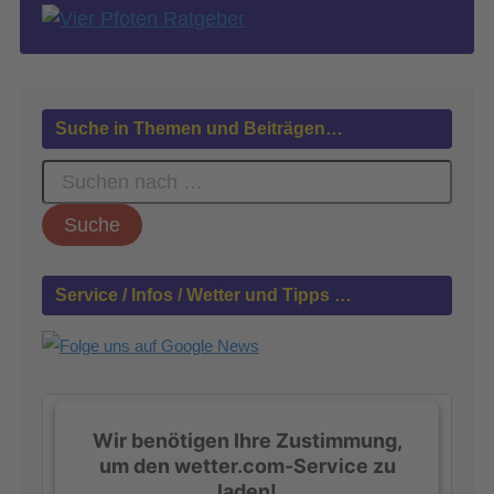
Suche in Themen und Beiträgen…
S
u
c
h
e
n
Service / Infos / Wetter und Tipps …
n
a
c
h
:
Wir benötigen Ihre Zustimmung,
um den wetter.com-Service zu
laden!