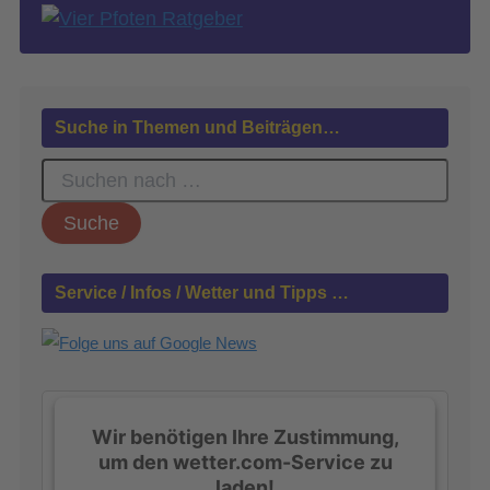
Suche in Themen und Beiträgen…
S
u
c
h
e
n
Service / Infos / Wetter und Tipps …
n
a
c
h
:
Wir benötigen Ihre Zustimmung,
um den wetter.com-Service zu
laden!