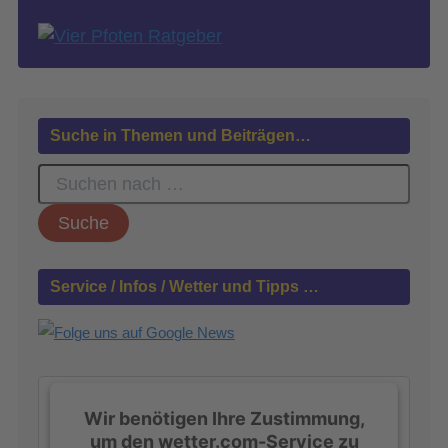
Suche in Themen und Beiträgen…
S
u
c
h
e
n
Service / Infos / Wetter und Tipps …
n
a
c
h
:
Wir benötigen Ihre Zustimmung,
um den wetter.com-Service zu