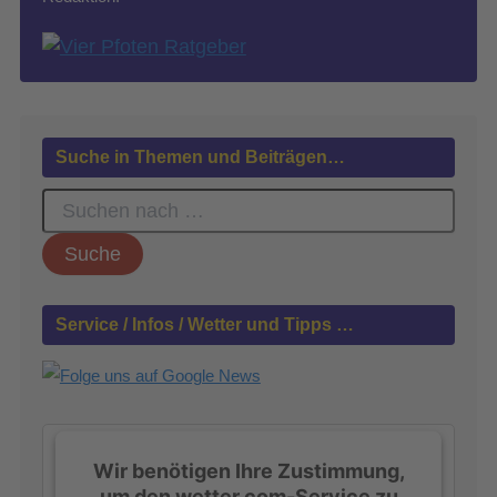
Suche in Themen und Beiträgen…
S
u
c
h
e
n
Service / Infos / Wetter und Tipps …
n
a
c
h
:
Wir benötigen Ihre Zustimmung,
um den wetter.com-Service zu