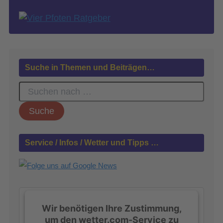
Suche in Themen und Beiträgen…
S
u
c
h
e
n
Service / Infos / Wetter und Tipps …
n
a
c
h
:
Wir benötigen Ihre Zustimmung,
um den wetter.com-Service zu