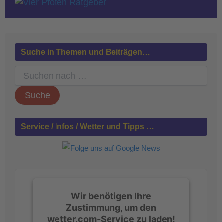
Suche in Themen und Beiträgen…
S
u
c
h
e
n
Service / Infos / Wetter und Tipps …
n
a
c
h
:
Wir benötigen Ihre
Zustimmung, um den
wetter.com-Service zu laden!