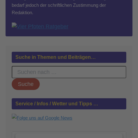
bedarf jedoch der schriftlichen Zustimmung der
Redaktion.
Suche in Themen und Beiträgen…
S
u
c
h
e
n
Service / Infos / Wetter und Tipps …
n
a
c
h
: