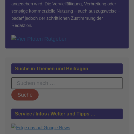
angegeben wird. Die Vervielfältigung, Verbreitung oder
sonstige kommerzielle Nutzung – auch auszugsweise –
bedarf jedoch der schriftlichen Zustimmung der
Redaktion.
Suche in Themen und Beiträgen…
S
u
c
h
e
n
Service / Infos / Wetter und Tipps …
n
a
c
h