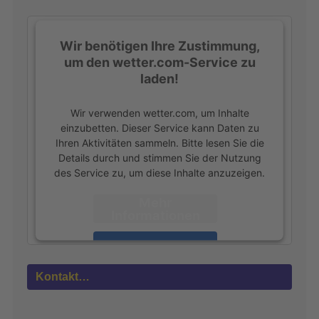
:
Wir benötigen Ihre Zustimmung,
um den wetter.com-Service zu
laden!
Wir verwenden wetter.com, um Inhalte
einzubetten. Dieser Service kann Daten zu
Ihren Aktivitäten sammeln. Bitte lesen Sie die
Details durch und stimmen Sie der Nutzung
des Service zu, um diese Inhalte anzuzeigen.
Mehr
Informationen
Akzeptieren
powered by
Usercentrics Consent
Kontakt…
Management Platform
&
eRecht24