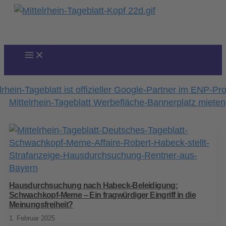
Zum
Inhalt
springen
Hausdurchsuchung nach Habeck-Beleidigung:
Schwachkopf-Meme – Ein fragwürdiger Eingriff in die
Meinungsfreiheit?
1. Februar 2025