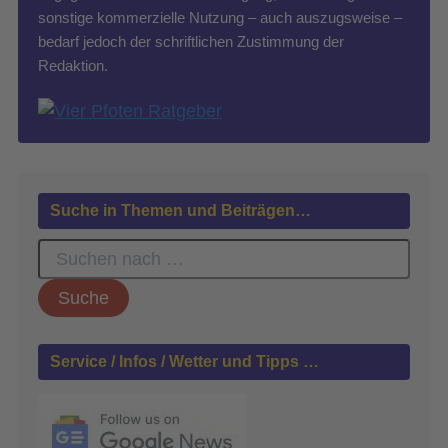
sonstige kommerzielle Nutzung – auch auszugsweise –
bedarf jedoch der schriftlichen Zustimmung der
Redaktion.
Suche in Themen und Beiträgen…
S
u
c
h
e
n
Service / Infos / Wetter und Tipps …
n
a
c
h
: