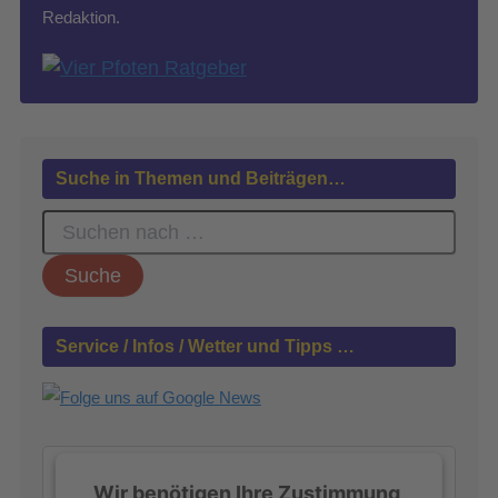
Redaktion.
Suche in Themen und Beiträgen…
S
u
c
h
e
n
Service / Infos / Wetter und Tipps …
n
a
c
h
:
Wir benötigen Ihre Zustimmung,