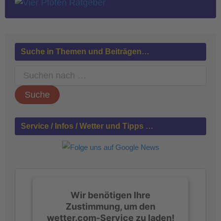
Suche in Themen und Beiträgen…
S
u
c
h
e
n
Service / Infos / Wetter und Tipps …
n
a
c
h
:
Wir benötigen Ihre
Zustimmung, um den
wetter.com-Service zu laden!