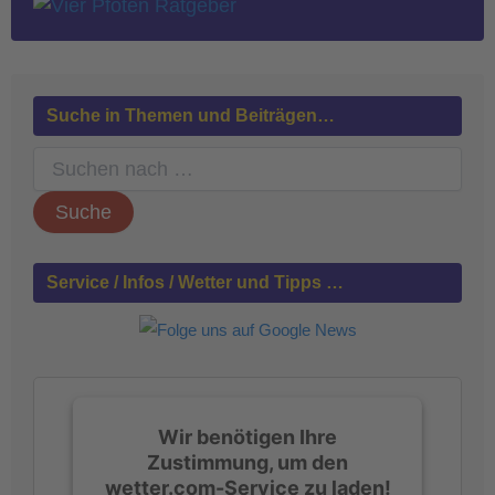
Suche in Themen und Beiträgen…
S
u
c
h
e
n
Service / Infos / Wetter und Tipps …
n
a
c
h
:
Wir benötigen Ihre
Zustimmung, um den
wetter.com-Service zu laden!