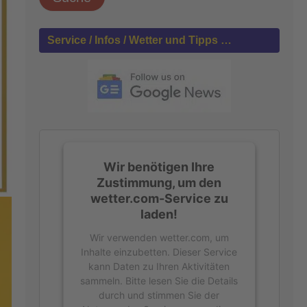
h
e
n
Service / Infos / Wetter und Tipps …
n
a
c
h
:
Wir benötigen Ihre
Zustimmung, um den
wetter.com-Service zu
laden!
Wir verwenden wetter.com, um
Inhalte einzubetten. Dieser Service
kann Daten zu Ihren Aktivitäten
sammeln. Bitte lesen Sie die Details
durch und stimmen Sie der