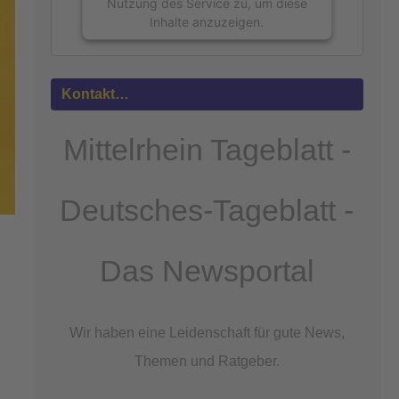
Nutzung des Service zu, um diese
Inhalte anzuzeigen.
Mehr
Informationen
Kontakt…
Akzeptieren
Mittelrhein Tageblatt -
powered by
Usercentrics Consent
Management Platform
&
eRecht24
Deutsches-Tageblatt -
Das Newsportal
Wir haben eine Leidenschaft für gute News,
Themen und Ratgeber.