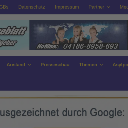
GBs
Datenschutz
Impressum
Partner
Med
Ausland
Presseschau
Themen
Asylpo