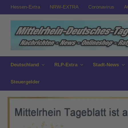
Zum
Hessen-Extra
NRW-EXTRA
Coronavirus
A
Inhalt
springen
Deutschland
RLP-Extra
Stadt-News
Steuergelder