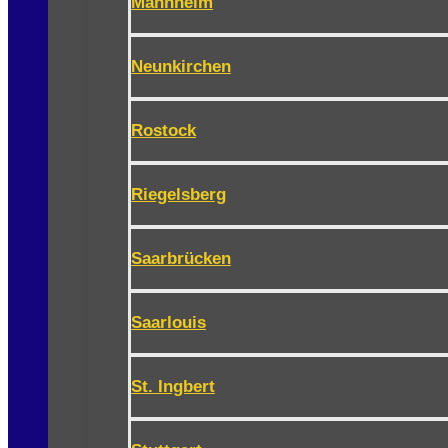
Mannheim
Neunkirchen
Rostock
Riegelsberg
Saarbrücken
Saarlouis
St. Ingbert