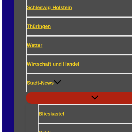
Schleswig-Holstein
Thüringen
Wetter
Wirtschaft und Handel
Stadt-News
Blieskastel