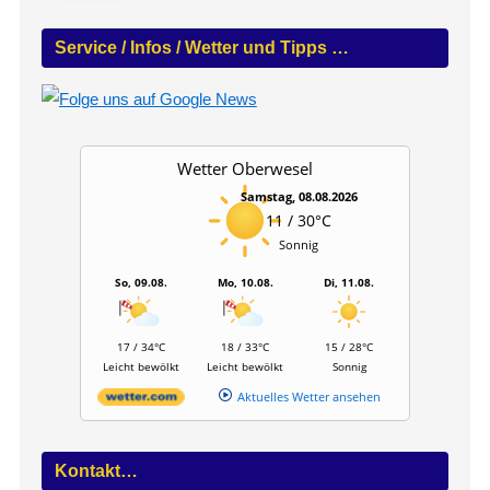
e
n
Service / Infos / Wetter und Tipps …
n
a
c
h
:
Wetter Oberwesel
Samstag, 08.08.2026
11 / 30°C
Sonnig
So, 09.08.
Mo, 10.08.
Di, 11.08.
17 / 34°C
18 / 33°C
15 / 28°C
Leicht bewölkt
Leicht bewölkt
Sonnig
Aktuelles Wetter ansehen
Kontakt…