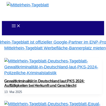
Zum
Inhalt
springen
Gewaltkriminalität in Deutschland laut PKS 2024:
Auffälligkeiten bei Herkunft und Geschlecht
13. Mai 2025