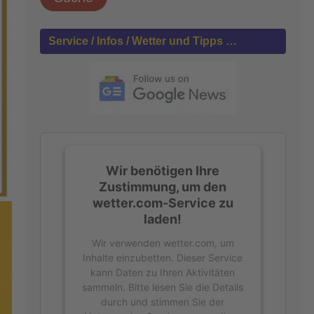
h
e
n
Service / Infos / Wetter und Tipps …
n
a
c
h
:
Wir benötigen Ihre
Zustimmung, um den
wetter.com-Service zu
laden!
Wir verwenden wetter.com, um
Inhalte einzubetten. Dieser Service
kann Daten zu Ihren Aktivitäten
sammeln. Bitte lesen Sie die Details
durch und stimmen Sie der