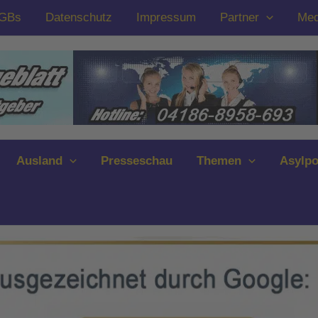
GBs
Datenschutz
Impressum
Partner
Med
Ausland
Presseschau
Themen
Asylpo