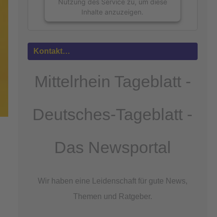
Nutzung des Service zu, um diese
Inhalte anzuzeigen.
Mehr
Informationen
Kontakt…
Akzeptieren
Mittelrhein Tageblatt -
powered by
Usercentrics Consent
Management Platform
&
eRecht24
Deutsches-Tageblatt -
Das Newsportal
Wir haben eine Leidenschaft für gute News,
Themen und Ratgeber.