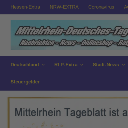
Zum
Hessen-Extra
NRW-EXTRA
Coronavirus
A
Inhalt
springen
Deutschland
RLP-Extra
Stadt-News
Steuergelder