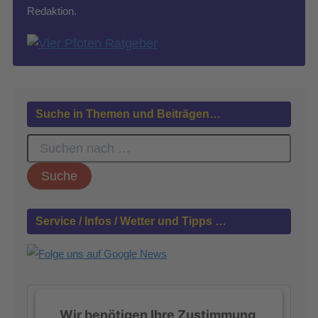
Redaktion.
Suche in Themen und Beiträgen…
S
u
c
h
e
n
Service / Infos / Wetter und Tipps …
n
a
c
h
:
Wir benötigen Ihre Zustimmung,