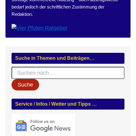
bedarf jedoch der schriftlichen Zustimmung der
Redaktion.
Suche in Themen und Beiträgen…
S
u
c
h
e
n
Service / Infos / Wetter und Tipps …
n
a
c
h
: