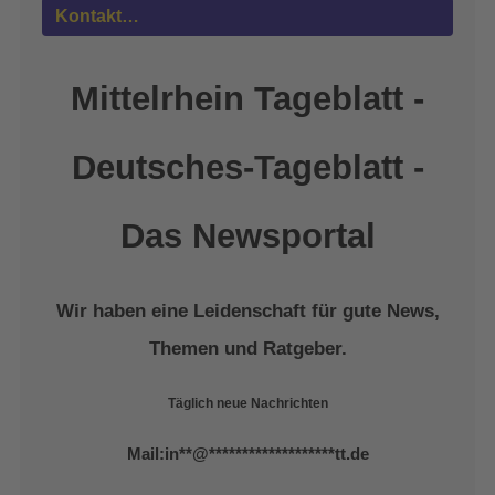
powered by
Usercentrics Consent
Kontakt…
Management Platform
&
eRecht24
Mittelrhein Tageblatt -
Deutsches-Tageblatt -
Das Newsportal
Wir haben eine Leidenschaft für gute News,
Themen und Ratgeber.
Täglich neue Nachrichten
Mail:
in
**
@
*******************
tt.de