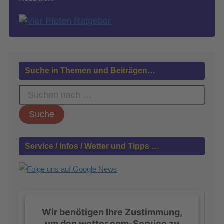
Suche in Themen und Beiträgen…
S
u
c
h
e
n
Service / Infos / Wetter und Tipps …
n
a
c
h
:
Wir benötigen Ihre Zustimmung,
um den wetter.com-Service zu