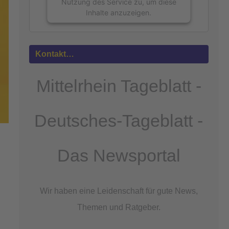
Nutzung des Service zu, um diese
Inhalte anzuzeigen.
Mehr
Informationen
Kontakt…
Akzeptieren
Mittelrhein Tageblatt -
powered by
Usercentrics Consent
Management Platform
&
eRecht24
Deutsches-Tageblatt -
Das Newsportal
Wir haben eine Leidenschaft für gute News,
Themen und Ratgeber.