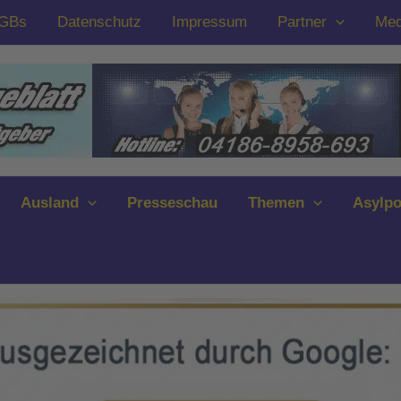
GBs
Datenschutz
Impressum
Partner
Med
Ausland
Presseschau
Themen
Asylpo