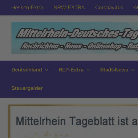
Zum
Hessen-Extra
NRW-EXTRA
Coronavirus
A
Inhalt
springen
Deutschland
RLP-Extra
Stadt-News
Steuergelder