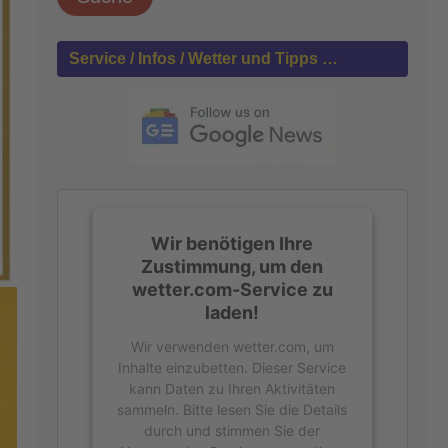
h
e
n
Service / Infos / Wetter und Tipps …
n
a
c
h
:
Wir benötigen Ihre
Zustimmung, um den
wetter.com-Service zu
laden!
Wir verwenden wetter.com, um
Inhalte einzubetten. Dieser Service
kann Daten zu Ihren Aktivitäten
sammeln. Bitte lesen Sie die Details
durch und stimmen Sie der