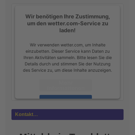
:
Wir benötigen Ihre Zustimmung,
um den wetter.com-Service zu
laden!
Wir verwenden wetter.com, um Inhalte
einzubetten. Dieser Service kann Daten zu
Ihren Aktivitäten sammeln. Bitte lesen Sie die
Details durch und stimmen Sie der Nutzung
des Service zu, um diese Inhalte anzuzeigen.
Mehr
Informationen
Akzeptieren
powered by
Usercentrics Consent
Kontakt…
Management Platform
&
eRecht24