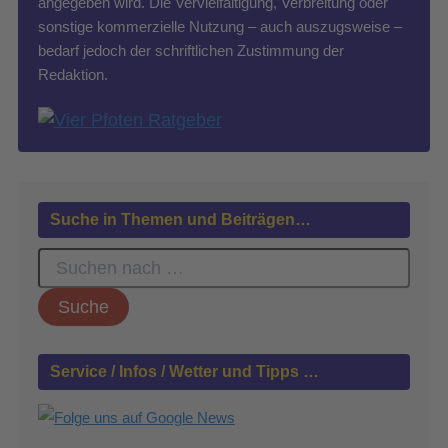
angegeben wird. Die Vervielfältigung, Verbreitung oder
sonstige kommerzielle Nutzung – auch auszugsweise –
bedarf jedoch der schriftlichen Zustimmung der
Redaktion.
Suche in Themen und Beiträgen…
S
u
c
h
e
n
Service / Infos / Wetter und Tipps …
n
a
c
h