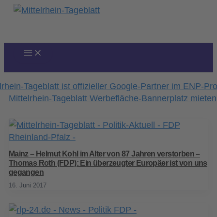
Zum
Inhalt
springen
Mainz – Helmut Kohl im Alter von 87 Jahren verstorben –
Thomas Roth (FDP): Ein überzeugter Europäer ist von uns
gegangen
16. Juni 2017