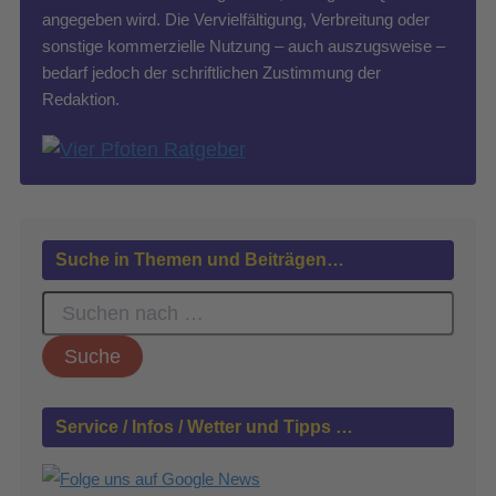
angegeben wird. Die Vervielfältigung, Verbreitung oder
sonstige kommerzielle Nutzung – auch auszugsweise –
bedarf jedoch der schriftlichen Zustimmung der
Redaktion.
Suche in Themen und Beiträgen…
S
u
c
h
e
n
Service / Infos / Wetter und Tipps …
n
a
c