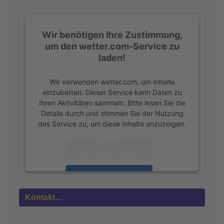
h
:
Wir benötigen Ihre Zustimmung,
um den wetter.com-Service zu
laden!
Wir verwenden wetter.com, um Inhalte
einzubetten. Dieser Service kann Daten zu
Ihren Aktivitäten sammeln. Bitte lesen Sie die
Details durch und stimmen Sie der Nutzung
des Service zu, um diese Inhalte anzuzeigen.
Mehr
Informationen
Akzeptieren
powered by
Usercentrics Consent
Kontakt…
Management Platform
&
eRecht24