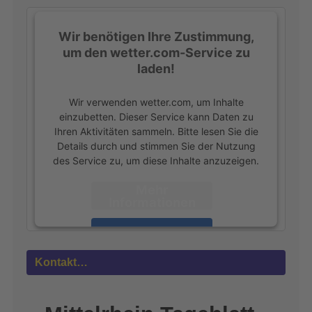
:
Wir benötigen Ihre Zustimmung,
um den wetter.com-Service zu
laden!
Wir verwenden wetter.com, um Inhalte
einzubetten. Dieser Service kann Daten zu
Ihren Aktivitäten sammeln. Bitte lesen Sie die
Details durch und stimmen Sie der Nutzung
des Service zu, um diese Inhalte anzuzeigen.
Mehr
Informationen
Akzeptieren
powered by
Usercentrics Consent
Kontakt…
Management Platform
&
eRecht24