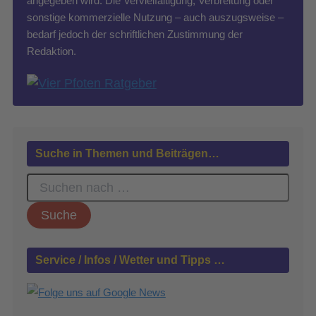
angegeben wird. Die Vervielfältigung, Verbreitung oder
sonstige kommerzielle Nutzung – auch auszugsweise –
bedarf jedoch der schriftlichen Zustimmung der
Redaktion.
Suche in Themen und Beiträgen…
S
u
c
h
e
n
Service / Infos / Wetter und Tipps …
n
a
c
h