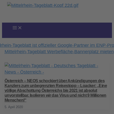
Zum
Inhalt
springen
Österreich – NEOS schockiert über Ankündigungen des
Kanzlers zum unbegrenzten Reisestopp – Loacker: „Eine
völlige Abschottung Österreichs bis 2021 ist absolut
unvorstellbar. Isolieren wir das Virus und nicht 9 Millionen
Menschen!“
5. April 2020