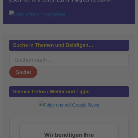
Suche in Themen und Beiträgen…
S
u
c
h
e
n
Service / Infos / Wetter und Tipps …
n
a
c
h
:
Wir benötigen Ihre