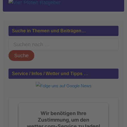
Suche in Themen und Beiträgen…
S
u
c
h
e
n
Service / Infos / Wetter und Tipps …
n
a
c
h
:
Wir benötigen Ihre
Zustimmung, um den
wetter.com-Service zu laden!