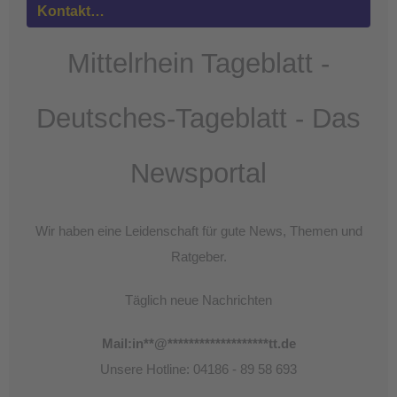
Kontakt…
powered by
Usercentrics Consent
Management Platform
&
eRecht24
Mittelrhein Tageblatt -
Deutsches-Tageblatt - Das
Newsportal
Wir haben eine Leidenschaft für gute News, Themen und
Ratgeber.
Täglich neue Nachrichten
Mail:
in
**
@
*******************
tt.de
Unsere Hotline: 04186 - 89 58 693