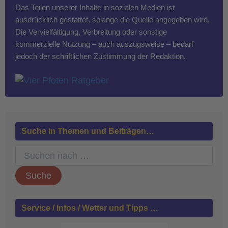
Das Teilen unserer Inhalte in sozialen Medien ist
ausdrücklich gestattet, solange die Quelle angegeben wird.
Die Vervielfältigung, Verbreitung oder sonstige
kommerzielle Nutzung – auch auszugsweise – bedarf
jedoch der schriftlichen Zustimmung der Redaktion.
Suche in Themen und Beiträgen…
S
u
c
h
e
n
Service / Infos / Wetter und Tipps …
n
a