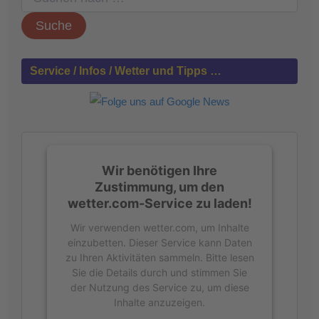
u
c
h
e
n
Service / Infos / Wetter und Tipps …
n
a
c
h
:
Wir benötigen Ihre
Zustimmung, um den
wetter.com-Service zu laden!
Wir verwenden wetter.com, um Inhalte
einzubetten. Dieser Service kann Daten
zu Ihren Aktivitäten sammeln. Bitte lesen
Sie die Details durch und stimmen Sie
der Nutzung des Service zu, um diese
Inhalte anzuzeigen.