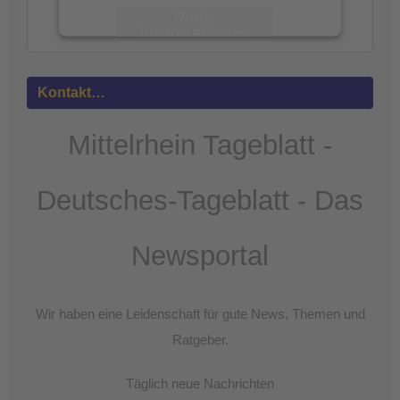
Mehr
Informationen
Akzeptieren
Kontakt…
powered by
Usercentrics Consent
Management Platform
&
eRecht24
Mittelrhein Tageblatt -
Deutsches-Tageblatt - Das
Newsportal
Wir haben eine Leidenschaft für gute News, Themen und
Ratgeber.
Täglich neue Nachrichten