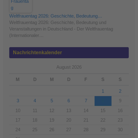
Weltfrauentag 2026: Geschichte, Bedeutung…
Weltfrauentag 2026: Geschichte, Bedeutung und
Veranstaltungen in Deutschland - Der Weltfrauentag
(Internationaler…
Nachrichtenkalender
August 2026
M
D
M
D
F
S
S
1
2
3
4
5
6
7
8
9
10
11
12
13
14
15
16
17
18
19
20
21
22
23
24
25
26
27
28
29
30