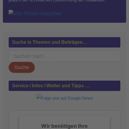
Suche in Themen und Beiträgen…
S
u
c
h
e
n
Service / Infos / Wetter und Tipps …
n
a
c
h
:
Wir benötigen Ihre