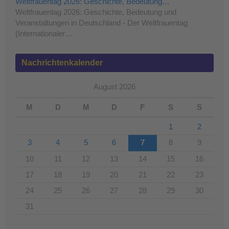
Weltfrauentag 2026: Geschichte, Bedeutung…
Weltfrauentag 2026: Geschichte, Bedeutung und
Veranstaltungen in Deutschland - Der Weltfrauentag
(Internationaler…
Nachrichtenkalender
August 2026
M
D
M
D
F
S
S
1
2
3
4
5
6
7
8
9
10
11
12
13
14
15
16
17
18
19
20
21
22
23
24
25
26
27
28
29
30
31