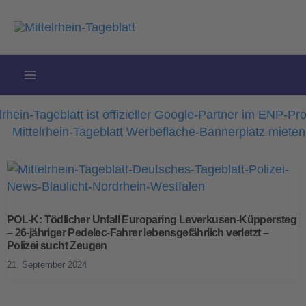
Zum
Inhalt
springen
POL-K: Tödlicher Unfall Europaring Leverkusen-Küppersteg
– 26-jähriger Pedelec-Fahrer lebensgefährlich verletzt –
Polizei sucht Zeugen
21. September 2024