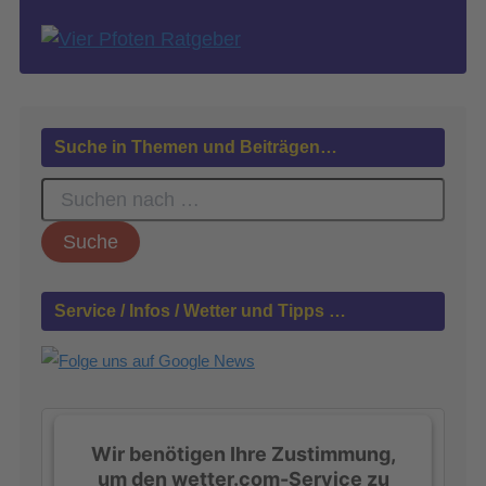
Suche in Themen und Beiträgen…
S
u
c
h
e
n
Service / Infos / Wetter und Tipps …
n
a
c
h
:
Wir benötigen Ihre Zustimmung,
um den wetter.com-Service zu