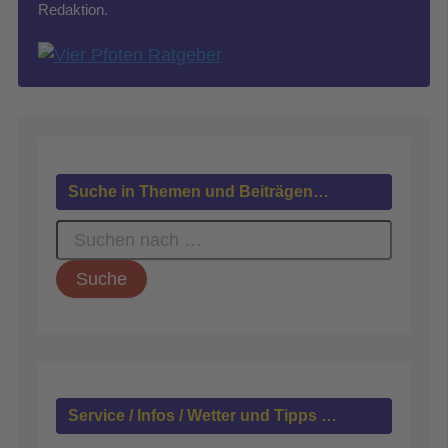
Redaktion.
Suche in Themen und Beiträgen…
S
u
c
h
e
n
n
a
c
h
Service / Infos / Wetter und Tipps …
: