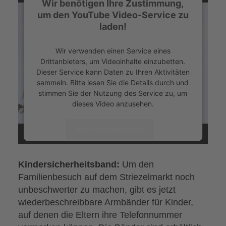
Wir benötigen Ihre Zustimmung,
um den YouTube Video-Service zu
laden!
Wir verwenden einen Service eines
Drittanbieters, um Videoinhalte einzubetten.
Dieser Service kann Daten zu Ihren Aktivitäten
sammeln. Bitte lesen Sie die Details durch und
stimmen Sie der Nutzung des Service zu, um
dieses Video anzusehen.
Mehr Informationen
Akzeptieren
Kindersicherheitsband:
Um den
powered by
Usercentrics Consent
Familienbesuch auf dem Striezelmarkt noch
Management Platform
&
eRecht24
unbeschwerter zu machen, gibt es jetzt
wiederbeschreibbare Armbänder für Kinder,
auf denen die Eltern ihre Telefonnummer