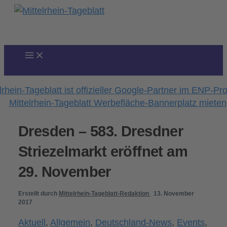
Zum
Inhalt
springen
Dresden – 583. Dresdner
Striezelmarkt eröffnet am
29. November
Erstellt durch
Mittelrhein-Tageblatt-Redaktion
13. November
2017
Aktuell
,
Allgemein
,
Deutschland-News
,
Events
,