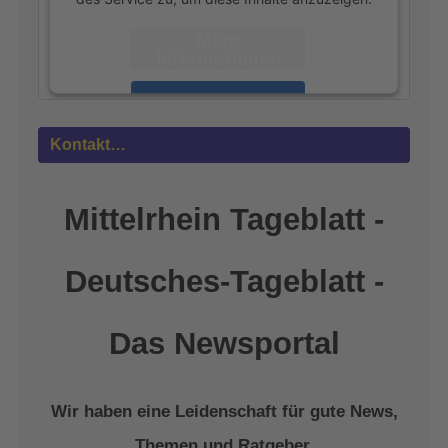
Mehr
Informationen
Akzeptieren
powered by
Usercentrics Consent
Kontakt…
Management Platform
&
eRecht24
Mittelrhein Tageblatt -
Deutsches-Tageblatt -
Das Newsportal
Wir haben eine Leidenschaft für gute News,
Themen und Ratgeber.