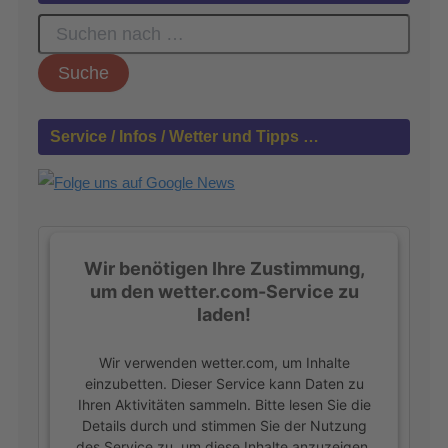
S
u
c
h
e
n
Service / Infos / Wetter und Tipps …
n
a
c
h
:
Wir benötigen Ihre Zustimmung,
um den wetter.com-Service zu
laden!
Wir verwenden wetter.com, um Inhalte
einzubetten. Dieser Service kann Daten zu
Ihren Aktivitäten sammeln. Bitte lesen Sie die
Details durch und stimmen Sie der Nutzung
des Service zu, um diese Inhalte anzuzeigen.