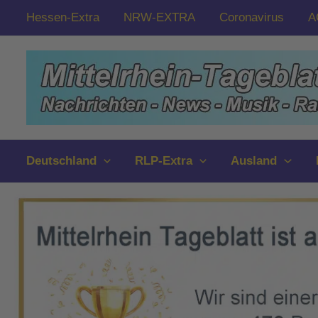
Zum
Hessen-Extra
NRW-EXTRA
Coronavirus
A
Inhalt
springen
Deutschland
RLP-Extra
Ausland