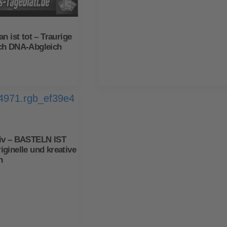
n ist tot – Traurige
ch DNA-Abgleich
iv – BASTELN IST
ginelle und kreative
n