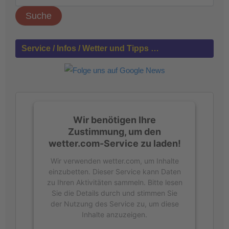
u
c
h
e
n
Service / Infos / Wetter und Tipps …
n
a
c
h
:
Wir benötigen Ihre
Zustimmung, um den
wetter.com-Service zu laden!
Wir verwenden wetter.com, um Inhalte
einzubetten. Dieser Service kann Daten
zu Ihren Aktivitäten sammeln. Bitte lesen
Sie die Details durch und stimmen Sie
der Nutzung des Service zu, um diese
Inhalte anzuzeigen.