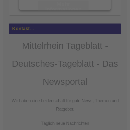
Mehr
Informationen
Akzeptieren
Kontakt…
powered by
Usercentrics Consent
Management Platform
&
eRecht24
Mittelrhein Tageblatt -
Deutsches-Tageblatt - Das
Newsportal
Wir haben eine Leidenschaft für gute News, Themen und
Ratgeber.
Täglich neue Nachrichten