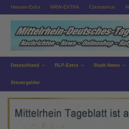
Zum
Hessen-Extra
NRW-EXTRA
Coronavirus
A
Inhalt
springen
Deutschland
RLP-Extra
Stadt-News
Steuergelder