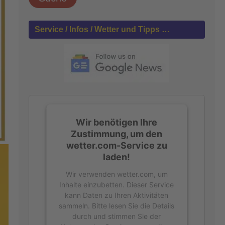
h
e
n
Service / Infos / Wetter und Tipps …
n
a
c
h
:
Wir benötigen Ihre
Zustimmung, um den
wetter.com-Service zu
laden!
Wir verwenden wetter.com, um
Inhalte einzubetten. Dieser Service
kann Daten zu Ihren Aktivitäten
sammeln. Bitte lesen Sie die Details
durch und stimmen Sie der