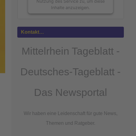
Nutzung des Service zu, um diese
Inhalte anzuzeigen.
Mehr
Informationen
Kontakt…
Akzeptieren
Mittelrhein Tageblatt -
powered by
Usercentrics Consent
Management Platform
&
eRecht24
Deutsches-Tageblatt -
Das Newsportal
Wir haben eine Leidenschaft für gute News,
Themen und Ratgeber.