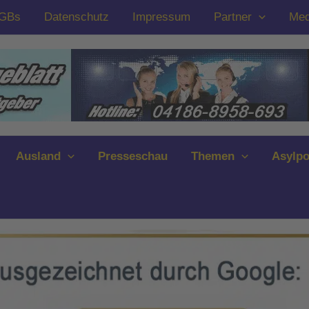
GBs
Datenschutz
Impressum
Partner
Med
Ausland
Presseschau
Themen
Asylpo