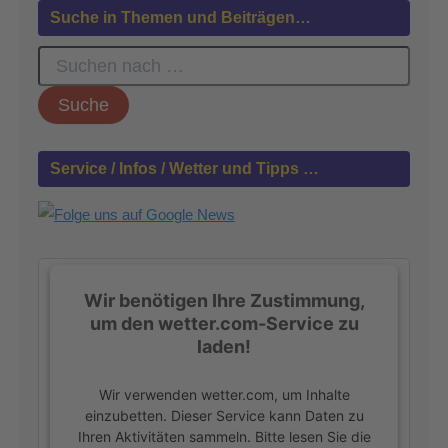
Suche in Themen und Beiträgen…
S
u
c
h
e
n
Service / Infos / Wetter und Tipps …
n
a
c
h
:
Wir benötigen Ihre Zustimmung,
um den wetter.com-Service zu
laden!
Wir verwenden wetter.com, um Inhalte
einzubetten. Dieser Service kann Daten zu
Ihren Aktivitäten sammeln. Bitte lesen Sie die