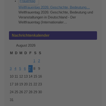
Weltfrauentag 2026: Geschichte, Bedeutung…
Weltfrauentag 2026: Geschichte, Bedeutung und
Veranstaltungen in Deutschland - Der
Weltfrauentag (Internationaler…
Nachrichtenkalender
August 2026
M
D
M
D
F
S
S
1
2
3
4
5
6
7
8
9
10
11
12
13
14
15
16
17
18
19
20
21
22
23
24
25
26
27
28
29
30
31